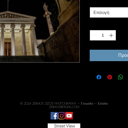
Φωτογραφικό χαρτί
*
Επιλογή
Ποσότητα
*
Προσ
© 2024 Zisimos Zizos Photography - Γλυφάδα - Ελλάδα
zisimos@gmail.com