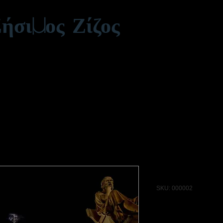
ήσιμος Ζίζος
Φωτογραφ
Υπηρεσίες Drone | 360º Ειδικός | Εικονικές Περιηγήσεις
κονικές περιηγήσεις με drone
Φωτογραφία 360°
Ακίνητα
Αεροφωτ
Ακαδημία 
SKU: 000002
Τιμή
30,00 €