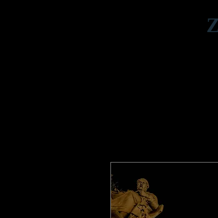
Ζ
Σπίτι
360 Εικονικές Περιηγήσεις
Ει