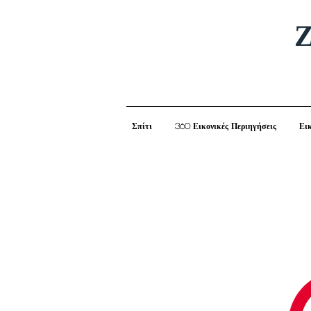
Ζ
Σπίτι
360 Εικονικές Περιηγήσεις
Ει